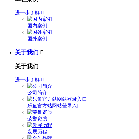
进一步了解

国内案例
国外案例
关于我们

关于我们
进一步了解

公司简介
乐鱼官方站网站登录入口
荣誉资质
发展历程