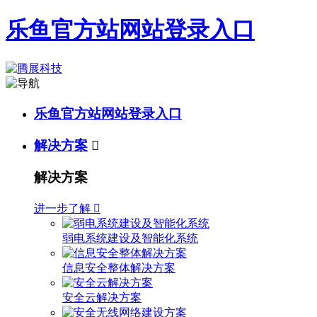
乐鱼官方站网站登录入口
乐鱼官方站网站登录入口
解决方案

解决方案
进一步了解

弱电系统建设及智能化系统
信息安全整体解决方案
安全云解决方案