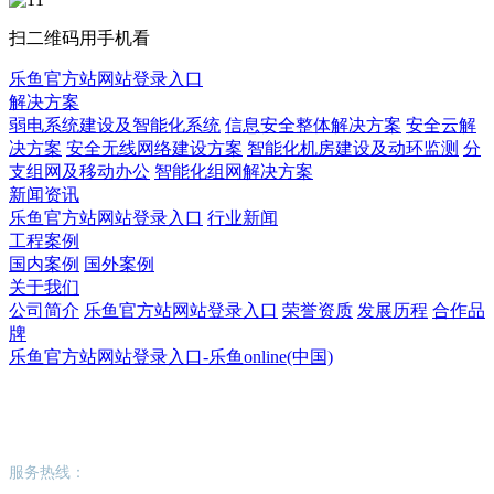
扫二维码用手机看
乐鱼官方站网站登录入口
解决方案
弱电系统建设及智能化系统
信息安全整体解决方案
安全云解
决方案
安全无线网络建设方案
智能化机房建设及动环监测
分
支组网及移动办公
智能化组网解决方案
新闻资讯
乐鱼官方站网站登录入口
行业新闻
工程案例
国内案例
国外案例
关于我们
公司简介
乐鱼官方站网站登录入口
荣誉资质
发展历程
合作品
牌
乐鱼官方站网站登录入口-乐鱼online(中国)
乐鱼官方站网站登录入口-乐鱼online(中国)
服务热线：